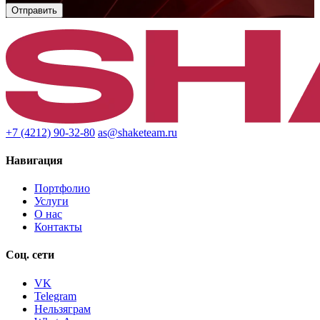
+7 (4212) 90-32-80
as@shaketeam.ru
Навигация
Портфолио
Услуги
О нас
Контакты
Соц. сети
VK
Telegram
Нельзяграм