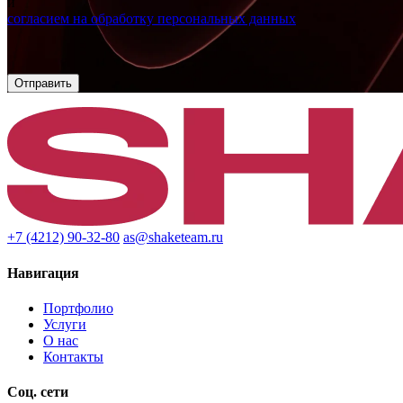
и
согласием на обработку персональных данных
+7 (4212) 90-32-80
as@shaketeam.ru
Навигация
Портфолио
Услуги
О нас
Контакты
Соц. сети