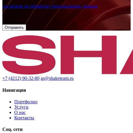
и
согласием на обработку персональных данных
+7 (4212) 90-32-80
as@shaketeam.ru
Навигация
Портфолио
Услуги
О нас
Контакты
Соц. сети